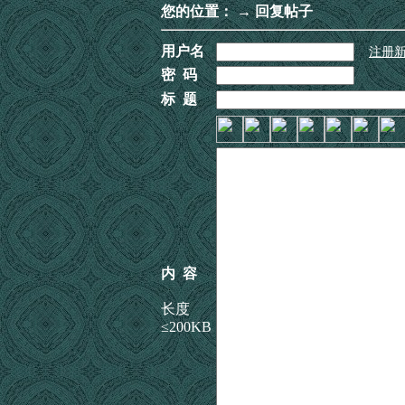
您的位置：
→ 回复帖子
用户名
注册
密 码
标 题
内 容
长度
≤200KB