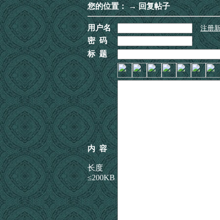
您的位置：
→ 回复帖子
用户名
注册
密 码
标 题
内 容
长度
≤200KB