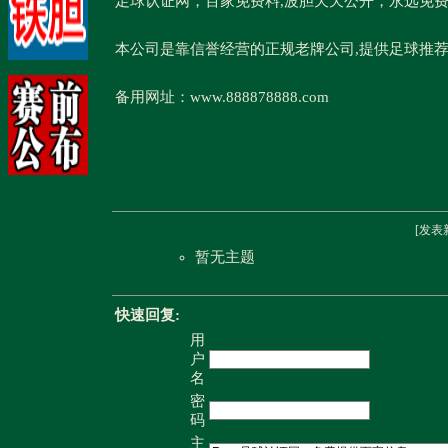
足球认证网，百家免费料,波胆天天公开，永远免
本公司是靠信誉经营的正规老牌公司,提供足球推荐
备用网址：www.888878888.com
[
发表
暂无主题
快速回复:
用
户
名
密
码
主