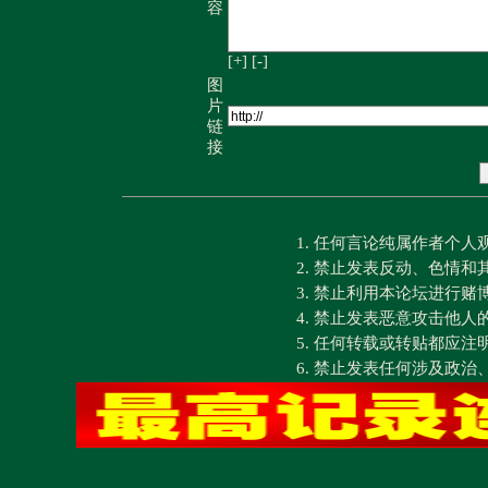
容
[+]
[-]
图
片
链
接
1. 任何言论纯属作者个
2. 禁止发表反动、色情
3. 禁止利用本论坛进行
4. 禁止发表恶意攻击他人
5. 任何转载或转贴都应
6. 禁止发表任何涉及政