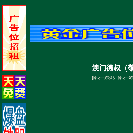
澳门德叔（
[
降龙士足球吧－降龙士足