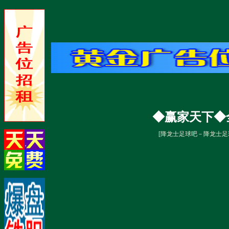
◆赢家天下◆
[
降龙士足球吧－降龙士足