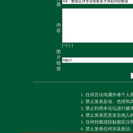
题
内
容
[+]
[-]
图
片
链
接
1. 任何言论纯属作者个
2. 禁止发表反动、色情
3. 禁止利用本论坛进行
4. 禁止发表恶意攻击他人
5. 任何转载或转贴都应
6. 禁止发表任何涉及政