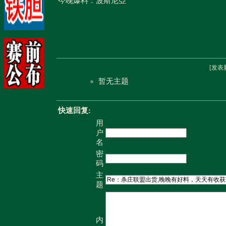
今晚爆料：波斯尼亞
[
发表
暂无主题
快速回复:
用
户
名
密
码
主
题
内