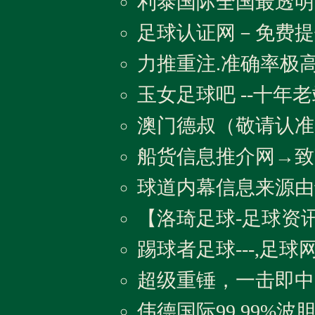
利泰国际全国最透明
足球认证网－免费提
力推重注.准确率极高
玉女足球吧 --十年
澳门德叔（敬请认准
船货信息推介网→致
球道内幕信息来源由
【洛琦足球-足球资
踢球者足球---,足
超级重锤，一击即中
伟德国际99.99%