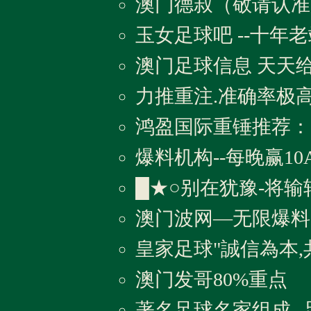
澳门德叔（敬请认准
玉女足球吧 --十年
澳门足球信息 天天给
力推重注.准确率极高
鸿盈国际重锤推荐：
爆料机构--每晚赢1
█★○别在犹豫-将输
澳门波网—无限爆料-
皇家足球"誠信為本,
澳门发哥80%重点
著名足球名家组成-