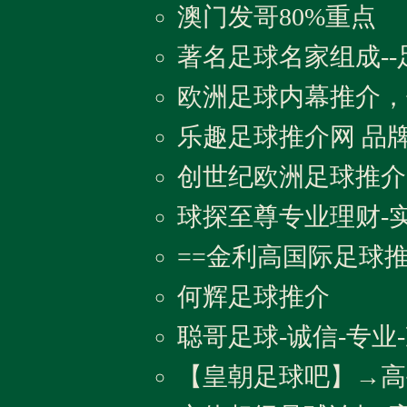
澳门发哥80%重点
著名足球名家组成-
欧洲足球内幕推介，
乐趣足球推介网 品
创世纪欧洲足球推介
球探至尊专业理财-
==金利高国际足球推
何辉足球推介
聪哥足球-诚信-专业
【皇朝足球吧】→高