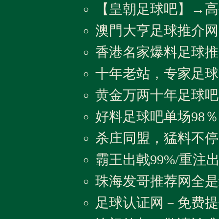
【皇朝足球吧】→高
澳門大亨足球推介网
香港名家爆料足球推
十年老站，专家足球
黄金万两十年足球吧
好料足球吧单场98
杀庄同盟，猛料不停
霸王出戟99%/重注
珠海发哥推荐网全是
足球认证网－免费提