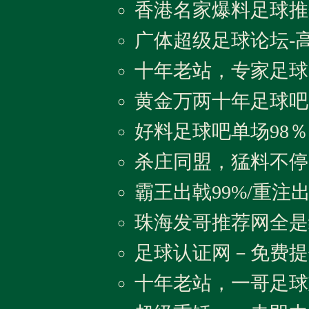
香港名家爆料足球推
广体超级足球论坛-
十年老站，专家足球
黄金万两十年足球吧
好料足球吧单场98
杀庄同盟，猛料不停
霸王出戟99%/重注
珠海发哥推荐网全是
足球认证网－免费提
十年老站，一哥足球