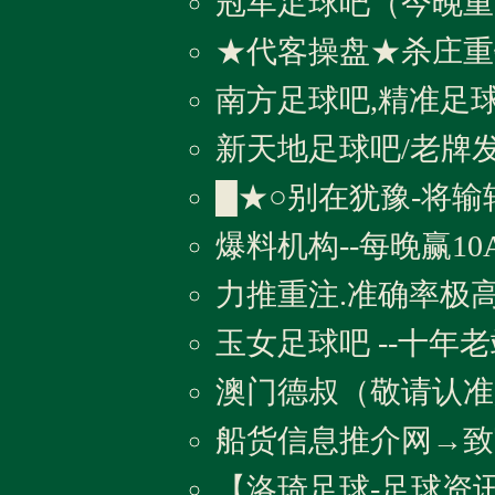
冠军足球吧（今晚重
★代客操盘★杀庄重
南方足球吧,精准足
新天地足球吧/老牌发
█★○别在犹豫-将输
爆料机构--每晚赢1
力推重注.准确率极高
玉女足球吧 --十年
澳门德叔（敬请认准
船货信息推介网→致
【洛琦足球-足球资