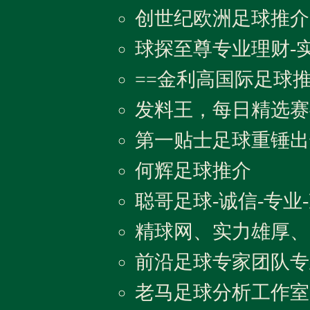
创世纪欧洲足球推介
球探至尊专业理财-
==金利高国际足球推
发料王，每日精选赛
第一贴士足球重锤出
何辉足球推介
聪哥足球-诚信-专业
精球网、实力雄厚、
前沿足球专家团队专
老马足球分析工作室