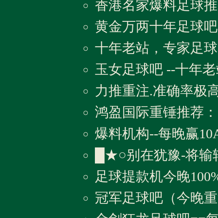
香港名家爆料足球推
黄金万两十年足球吧
十年老站，专家足球
玉女足球吧 --十年
力推重注.准确率极高
鸿盈国际重锤推荐：
爆料机构--每晚赢1
█★○别在犹豫-将输
足球提款机今晚100
冠军足球吧（今晚重