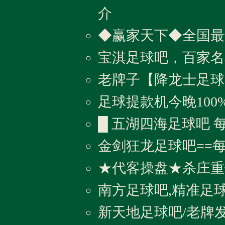
介
◆赢家天下◆全国最
宝淇足球吧，百家名
老牌子【降龙士足球
足球提款机今晚100
█ 五湖四海足球吧 
金剑狂龙足球吧==
★代客操盘★杀庄重
南方足球吧,精准足
新天地足球吧/老牌发