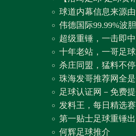
球道内幕信息来源由
伟德国际99.99%
超级重锤，一击即中
十年老站，一哥足球
杀庄同盟，猛料不停
珠海发哥推荐网全是
足球认证网－免费提
发料王，每日精选赛
第一贴士足球重锤出
何辉足球推介