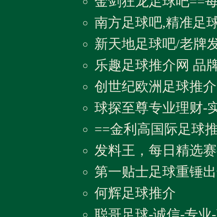
金剑狂龙足球吧==
南方足球吧,精准足
新天地足球吧/老牌发
乐趣足球推介网 品
创世纪欧洲足球推介
球探至尊专业理财-
==金利高国际足球推
发料王，每日精选赛
第一贴士足球重锤出
何辉足球推介
聪哥足球-诚信-专业