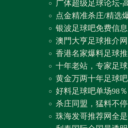
广体超级足球论坛-
点金精准杀庄/精选
银波足球吧免费信息
澳門大亨足球推介网
香港名家爆料足球推
十年老站，专家足球
黄金万两十年足球吧
好料足球吧单场98
杀庄同盟，猛料不停
珠海发哥推荐网全是